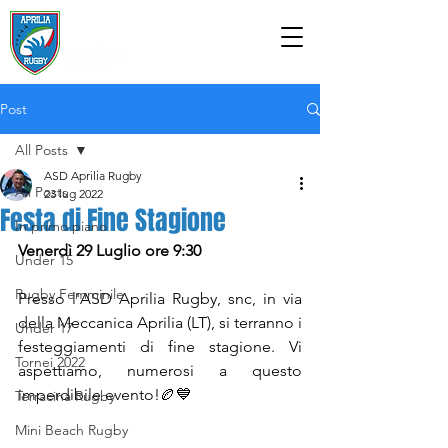
ASD APRILIA RUGBY
Post
All Posts
ASD Aprilia Rugby
All Posts
23 lug 2022
Festa di Fine Stagione
In primo piano
Venerdì 29 Luglio ore 9:30
Under 15
Rugby Femminile
Presso l'ASD Aprilia Rugby, snc, in via 
della Meccanica Aprilia (LT), si terranno i 
Under 17
festeggiamenti di fine stagione. Vi 
Tornei 2022
aspettiamo, numerosi a questo 
imperdibile evento!🏉💙
Terracina Rugby
Mini Beach Rugby