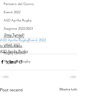
Pensiero del Giorno
Eventi 2022
ASD Aprilia Rugby
Stagione 2022/2023
Stay Tuned!
Scuola Rugby
ASD Aprilia Rugby
Eventi 2022
URAP 2022
In primo piano
ASD Aprilia Rugby
Rugby Lanuvio
Torvaianica Rugby
Mostra tutti
Post recenti