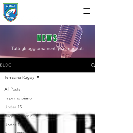
ASD APRILIA RUGBY
NEWS
Tutti gli aggiornamenti più importati
BLOG
Terracina Rugby
All Posts
In primo piano
Under 15
Rugby Femminile
Under 17