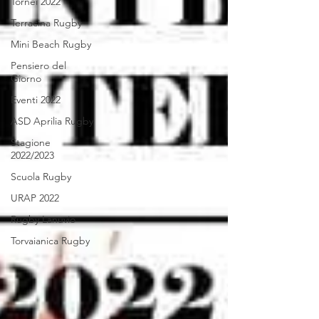
Tornei 2022
Terracina Rugby
Mini Beach Rugby
Pensiero del
Giorno
Eventi 2022
ASD Aprilia Rugby
Stagione
2022/2023
Scuola Rugby
URAP 2022
Rugby Lanuvio
Torvaianica Rugby