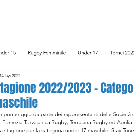
Y
HOME
CHI SIAMO
TESSERAMENTO
AL
nder 15
Rugby Femminile
Under 17
Tornei 202
14 lug 2022
ro del Giorno
Eventi 2022
ASD Aprilia Rugby
S
stagione 2022/2023 - Catego
maschile
Rugby Lanuvio
Torvaianica Rugby
do pomeriggio da parte dei rappresentanti delle Società 
 Pomezia Torvajanica Rugby, Terracina Rugby ed Aprilia 
la stagione per la categoria under 17 maschile. Stay Tun