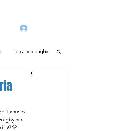
LENAMENTI
EVENTI
BLOG
Accesso Riservato
2
Terracina Rugby
tagione 2022/2023
ria
del Lanuvio 
Rugby si è 
ed! 🏉💙 