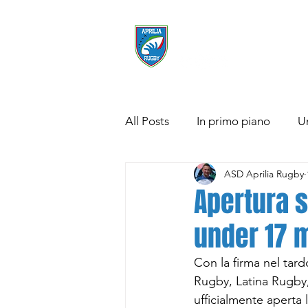
ASD APRILIA RUGB
All Posts
In primo piano
U
ASD Aprilia Rugby
Mini Beach Rugby
Pensie
Apertura 
under 17 
Scuola Rugby
URAP 2022
Con la firma nel tar
Rugby, Latina Rugby,
ufficialmente aperta 